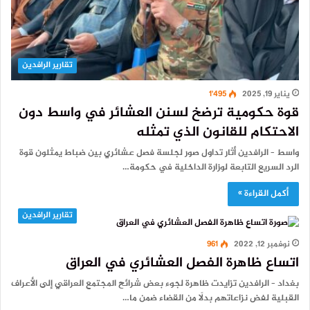
تقارير الرافدين
يناير 19, 2025
1٬495
قوة حكومية ترضخ لسنن العشائر في واسط دون
الاحتكام للقانون الذي تمثله
واسط – الرافدين أثار تداول صور لجلسة فصل عشائري بين ضباط يمثلون قوة
الرد السريع التابعة لوزارة الداخلية في حكومة…
أكمل القراءة »
تقارير الرافدين
نوفمبر 12, 2022
961
اتساع ظاهرة الفصل العشائري في العراق
بغداد – الرافدين تزايدت ظاهرة لجوء بعض شرائح المجتمع العراقي إلى الأعراف
القبلية لفض نزاعاتهم بدلًا من القضاء ضمن ما…