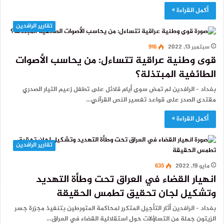
أكمل القراءة »
تقارير الرافدين
سبتمبر 13, 2022
916
قوى وطنية عراقية تتساءل: من يحاسب الأصوات
الطائفية المبتذلة؟
بغداد – الرافدين لم تمض سوى أيام قلائل على تطفل زعيم التيار الصدري
مقتدى الصدر على قواعد تفسير النص القرآني…
أكمل القراءة »
تقارير الرافدين
مايو 19, 2022
635
انهيار القضاء في العراق تحت وطأة التهديد
وتشكيل لجان تحقيق تطمس الحقيقة
بغداد – الرافدين أثار التأجيل المتكرر لمحاكمة المتورطين بتنفيذ مجزرة جسر
الزيتون جملة من التساؤلات حول استقلالية القضاء في العراق…