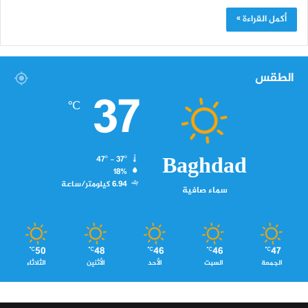
أكمل القراءة »
الطقس
37
℃
Baghdad
47º - 37º
18%
6.94 كيلومتر/ساعة
سماء صافية
50
48
46
46
47
℃
℃
℃
℃
℃
الجمعة
السبت
الأحد
الأثنين
الثلاثاء