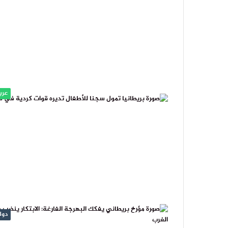
عرب
دول