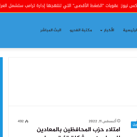
: عقوبات "الضغط الأقصى" التي تنتهجها إدارة ترامب ستشمل العراق
لرئيسية
الأخبار
مكتبة الفديو
البث المباشر
أغسطس 11, 2022
492
ين
امتلاء حزب المحافظين بالمعادين