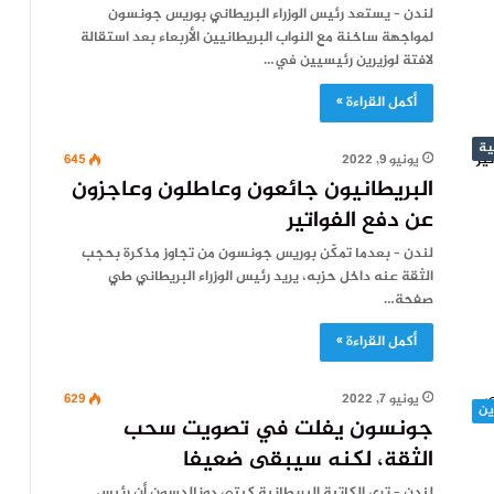
لندن – يستعد رئيس الوزراء البريطاني بوريس جونسون
لمواجهة ساخنة مع النواب البريطانيين الأربعاء بعد استقالة
لافتة لوزيرين رئيسيين في…
أكمل القراءة »
ية
يونيو 9, 2022
645
البريطانيون جائعون وعاطلون وعاجزون
عن دفع الفواتير
لندن – بعدما تمكّن بوريس جونسون من تجاوز مذكرة بحجب
الثقة عنه داخل حزبه، يريد رئيس الوزراء البريطاني طي
صفحة…
أكمل القراءة »
يونيو 7, 2022
629
ين
جونسون يفلت في تصويت سحب
الثقة، لكنه سيبقى ضعيفا
لندن – ترى الكاتبة البريطانية كيتي دونالدسون أن رئيس