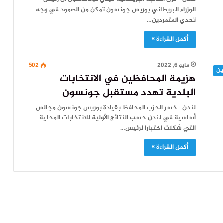
الوزراء البريطاني بوريس جونسون تمكن من الصمود في وجه
تحدي المتمردين…
أكمل القراءة »
مايو 6, 2022
502
ين
هزيمة المحافظين في الانتخابات
البلدية تهدد مستقبل جونسون
لندن- خسر الحزب المحافظ بقيادة بوريس جونسون مجالس
أساسية في لندن حسب النتائج الأولية للانتخابات المحلية
التي شكلت اختبارا لرئيس…
أكمل القراءة »