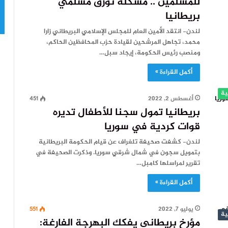
للمسلمين .. مشكلة تؤرق مسلمي
بريطانيا
لندن- انتقد الأمين العام للمجلس الإسلامي البريطاني زارا
محمد، تجاهل المرشحين لقيادة حزب المحافظين الحاكم،
ومنصب رئيس الحكومة، إيجاد سبل…
أكمل القراءة »
ية
أغسطس 2, 2022
451
بريطانيا تمول سجنا للأطفال تديره
قوات كردية في سوريا
لندن- كشفت صحيفة تلغراف عن قيام الحكومة البريطانية
بتمويل سجون في شمال شرقي سوريا. وذكرت الصحيفة في
تقرير لمراسلها كامبل…
أكمل القراءة »
يوليو 7, 2022
551
ية
مؤرخ بريطاني يفكك البهرجة الفارغة: