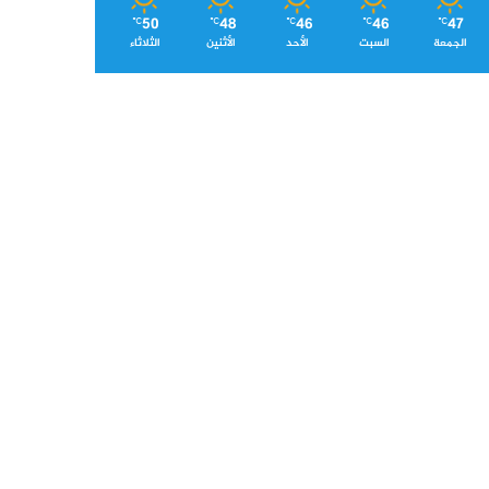
50
48
46
46
47
℃
℃
℃
℃
℃
الجمعة
السبت
الأحد
الأثنين
الثلاثاء