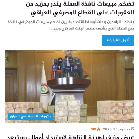
تضخم مبيعات نافذة العملة ينذر بمزيد من
العقوبات على القطاع المصرفي العراقي
بغداد – الرافدين ربطت أوساط اقتصادية بين تضخم مبيعات الدولار في نافذة
بيع العملة التي يشرف عليها البنك المركزي وبين…
أكمل القراءة »
حكومات الفساد في العراق
ديسمبر 25, 2023
918
عرض مزيف لهيئة النزاهة لاسترداد أموال يستبعد