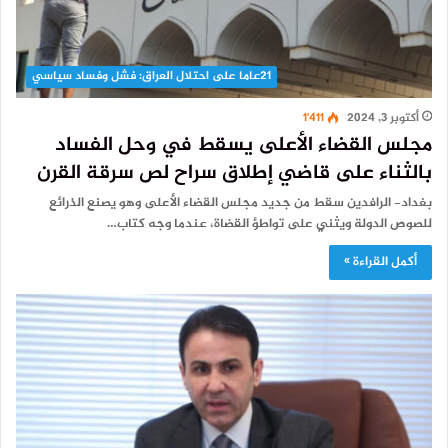
21عاما على احتلال العراق: فشل وفساد سياسي
أكتوبر 3, 2024
1٬411
مجلس القضاء الأعلى يسقط في وحل الفساد
بالثناء على قاضي إطلاق سراح لص سرقة القرن
بغداد- الرافدين سقط من جديد مجلس القضاء الأعلى وهو يصنع الذرائع
للصوص الدولة ويثني على تواطؤ القضاة، عندما وجه كتاب…
أكمل القراءة »