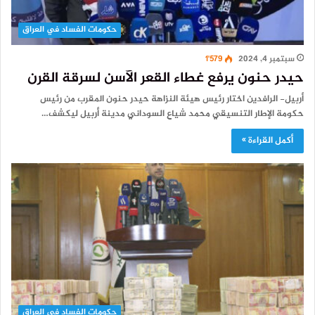
حكومات الفساد في العراق
سبتمبر 4, 2024
1٬579
حيدر حنون يرفع غطاء القعر الآسن لسرقة القرن
أربيل- الرافدين اختار رئيس هيئة النزاهة حيدر حنون المقرب من رئيس
حكومة الإطار التنسيقي محمد شياع السوداني مدينة أربيل ليكشف…
أكمل القراءة »
حكومات الفساد في العراق