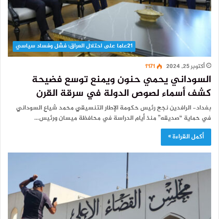
21عاما على احتلال العراق: فشل وفساد سياسي
أكتوبر 25, 2024
1٬171
السوداني يحمي حنون ويمنع توسع فضيحة
كشف أسماء لصوص الدولة في سرقة القرن
بغداد- الرافدين نجح رئيس حكومة الإطار التنسيقي محمد شياع السوداني
في حماية “صديقه” منذ أيام الدراسة في محافظة ميسان ورئيس…
أكمل القراءة »