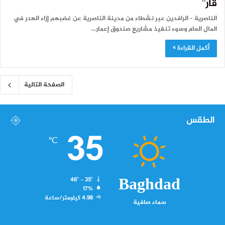
قار”
الناصرية – الرافدين عبر نشطاء من مدينة الناصرية عن غضبهم إزاء الهدر في
المال العام وسوء تنفيذ مشاريع صندوق إعمار…
أكمل القراءة »
الصفحة التالية
الطقس
35
℃
Baghdad
46º - 35º
17%
4.98 كيلومتر/ساعة
سماء صافية