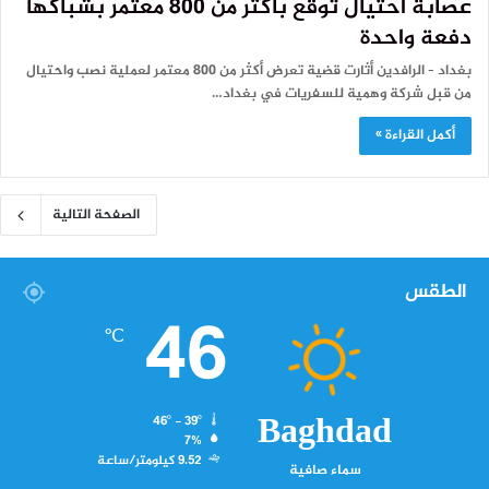
عصابة احتيال تُوقع بأكثر من 800 معتمر بشباكها
دفعة واحدة
بغداد – الرافدين أثارت قضية تعرض أكثر من 800 معتمر لعملية نصب واحتيال
من قبل شركة وهمية للسفريات في بغداد…
أكمل القراءة »
الصفحة التالية
الطقس
46
℃
Baghdad
46º - 39º
7%
9.52 كيلومتر/ساعة
سماء صافية