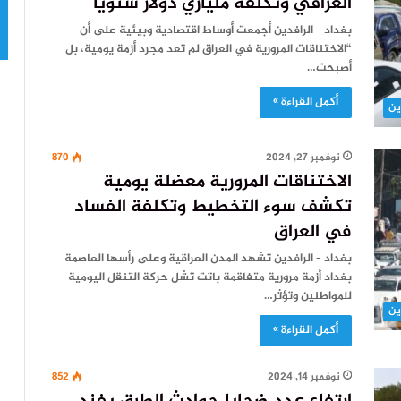
العراقي وتكلفه ملياري دولار سنويًا
بغداد – الرافدين أجمعت أوساط اقتصادية وبيئية على أن
“الاختناقات المرورية في العراق لم تعد مجرد أزمة يومية، بل
أصبحت…
أكمل القراءة »
ين
نوفمبر 27, 2024
870
الاختناقات المرورية معضلة يومية
تكشف سوء التخطيط وتكلفة الفساد
في العراق
بغداد – الرافدين تشهد المدن العراقية وعلى رأسها العاصمة
بغداد أزمة مرورية متفاقمة باتت تشل حركة التنقل اليومية
للمواطنين وتؤثر…
ين
أكمل القراءة »
نوفمبر 14, 2024
852