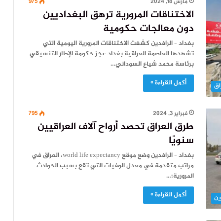
مارس 18, 2024
975
الاختناقات المرورية ترهق البغداديين
دون معالجات حكومية
بغداد – الرافدين كشفت الاختناقات المرورية اليومية التي
تشهدها العاصمة العراقية بغداد عجز حكومة الإطار التنسيقي
برئاسة محمد شياع السوداني…
أكمل القراءة »
اق
فبراير 3, 2024
795
طرق العراق تحصد أرواح آلاف العراقيين
سنويًا
بغداد – الرافدين وضع موقع world life expectancy، العراق في
مراتب متقدمة في معدل الوفيات التي تقع بسبب الحوادث
المرورية؛…
أكمل القراءة »
ين