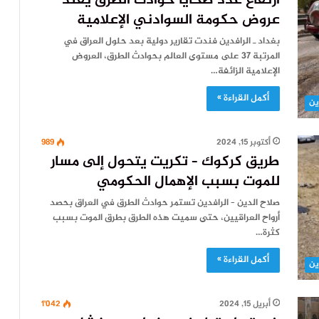
ارتفاع عدد ضحايا حوادث الطرق يفند
عروض حكومة السوادني الإعلامية
بغداد ـ الرافدين فندت تقارير دولية بعد حلول العراق في
المرتبة 37 على مستوى العالم بحوادث الطرق، العروض
الإعلامية الزائفة…
أكمل القراءة »
ين
أكتوبر 15, 2024
989
طريق كركوك – تكريت يتحول إلى مسار
للموت بسبب الإهمال الحكومي
صلاح الدين – الرافدين تستمر حوادث الطرق في العراق بحصد
أرواح العراقيين، حتى سميت هذه الطرق بطرق الموت بسبب
كثرة…
أكمل القراءة »
ين
أبريل 15, 2024
1٬042