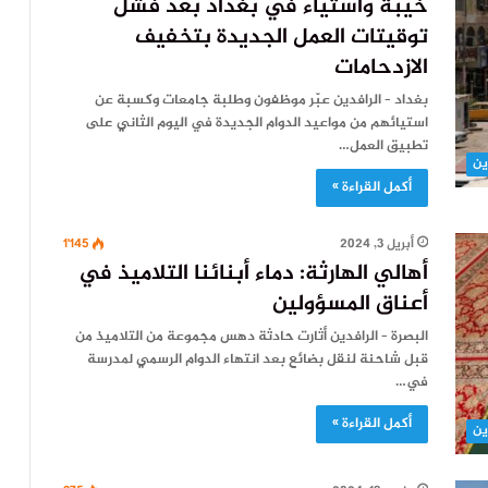
خيبة واستياء في بغداد بعد فشل
توقيتات العمل الجديدة بتخفيف
الازدحامات
بغداد – الرافدين عبّر موظفون وطلبة جامعات وكسبة عن
استيائهم من مواعيد الدوام الجديدة في اليوم الثاني على
تطبيق العمل…
ين
أكمل القراءة »
أبريل 3, 2024
1٬145
أهالي الهارثة: دماء أبنائنا التلاميذ في
أعناق المسؤولين
البصرة – الرافدين أثارت حادثة دهس مجموعة من التلاميذ من
قبل شاحنة لنقل بضائع بعد انتهاء الدوام الرسمي لمدرسة
في…
أكمل القراءة »
ين