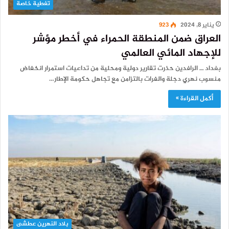
تغطية خاصة
يناير 8, 2024
923
العراق ضمن المنطقة الحمراء في أخطر مؤشر
للإجهاد المائي العالمي
بغداد ــ الرافدين حذرت تقارير دولية ومحلية من تداعيات استمرار انخفاض
منسوب نهري دجلة والفرات بالتزامن مع تجاهل حكومة الإطار…
أكمل القراءة »
بلاد النهرين عطشى