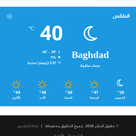
الطقس
40
℃
Baghdad
40º - 39º
11%
5.57 كيلومتر/ساعة
سماء صافية
49
46
46
47
39
℃
℃
℃
℃
℃
الخميس
الجمعة
السبت
الأحد
الأثنين
© حقوق النشر 2026، جميع الحقوق محفوظة |
قناة الرافدين
الرئيسية
الأخبار