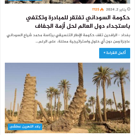
يناير 2, 2024
1٬125
حكومة السوداني تفتقر للمبادرة وتكتفي
باستجداء دول العالم لحل أزمة الجفاف
بغداد – الرافدين تقف حكومة الإطار التنسيقي برئاسة محمد شياع السوداني
عاجزة ومن دون أي حلول واستراتيجية معلنة، على الرغم…
أكمل القراءة »
بلاد النهرين عطشى