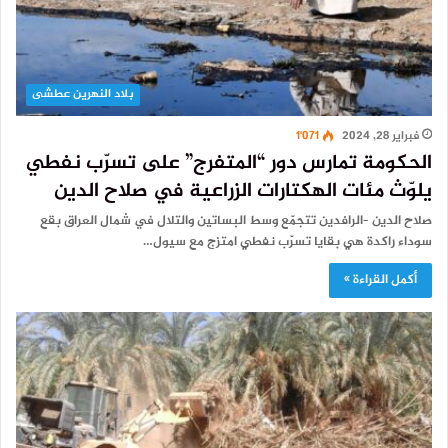
بلاد النهرين عطشى
فبراير 28, 2024
1٬071
الحكومة تمارس دور “المتفرج” على تسرّب نفطي
يلوّث مئات الهكتارات الزراعية في صلاح الدين
صلاح الدين –الرافدين تتجمّع وسط البساتين والتلال في شمال العراق بقع
سوداء راكدة هي بقايا تسرّب نفطي امتزج مع سيول…
أكمل القراءة »