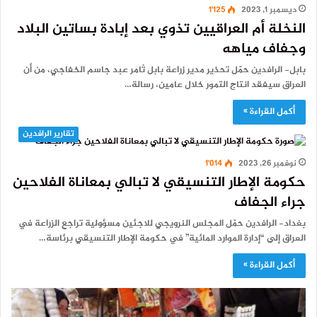
ديسمبر 1, 2023
1٬125
النخلة أم العراقيين تذوي بعد إبادة بساتين البلاد
وجفاف مياهه
بابل- الرافدين حمّل تحذير مدير زراعة بابل ثامر عبد جاسم الخفاجي، من أن
العراق سيفقد انتاج التمور خلال عامين، رسالة…
أكمل القراءة »
تقارير الرافدين
نوفمبر 26, 2023
1٬014
حكومة الإطار التنسيقي لا تبالي بمعاناة الفلاحين
جراء الجفاف
بغداد- الرافدين حمّل المجلس النرويجي للاجئين مسؤولية تراجع الزراعة في
العراق إلى “إدارة الموارد المائية” في حكومة الإطار التنسيقي برئاسة…
أكمل القراءة »