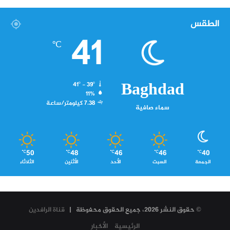
الطقس
41
℃
Baghdad
41º - 39º
11%
7.38 كيلومتر/ساعة
سماء صافية
50
48
46
46
40
℃
℃
℃
℃
℃
الجمعة
السبت
الأحد
الأثنين
الثلاثاء
© حقوق النشر 2026، جميع الحقوق محفوظة |
قناة الرافدين
الرئيسية
الأخبار